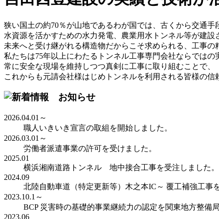
狭い国土の約70％が山地であるわが国では、古くから交通手
水資源を活かすための水力発電、農業用水トンネル等が建設
未来へと受け継がれる構造物だからこそ求められる、工事の
私たちは75年以上にわたるトンネル工事専門会社ならではの
常に安全な現場を維持しつつ真剣に工事に取り組むことで、
これからも元請会社様はじめトンネルを利用される皆様の信
2026.04.01～
職人いきいき宣言の取組を開始しました。
2026.03.01～
労働者派遣事業の許可を受けました。
2025.01
横浜湘南道路トンネル 地中接合工事を受注しました。
2024.09
北陸自動車道（特定更新等）木之本IC～ 覆工補強工事
2023.10.1～
BCP 災害時の基礎的事業継続力の認定を関東地方整備
2023.06