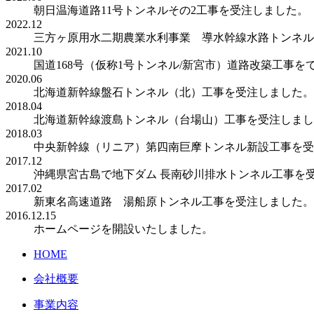
朝日温海道路11号トンネルその2工事を受注しました。
2022.12
三方ヶ原用水二期農業水利事業 導水幹線水路トンネル
2021.10
国道168号（仮称1号トンネル/新宮市）道路改築工事を
2020.06
北海道新幹線盤石トンネル（北）工事を受注しました。
2018.04
北海道新幹線渡島トンネル（台場山）工事を受注しまし
2018.03
中央新幹線（リニア）第四南巨摩トンネル新設工事を受
2017.12
沖縄県宮古島で地下ダム 長南砂川排水トンネル工事を
2017.02
新東名高速道路 湯船原トンネル工事を受注しました。
2016.12.15
ホームページを開設いたしました。
HOME
会社概要
事業内容